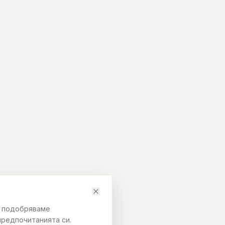
да подобряваме
предпочитанията си.