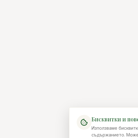
Бисквитки и пов
Използваме бисквитк
съдържанието. Можеш