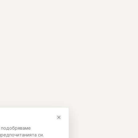
да подобряваме
предпочитанията си.