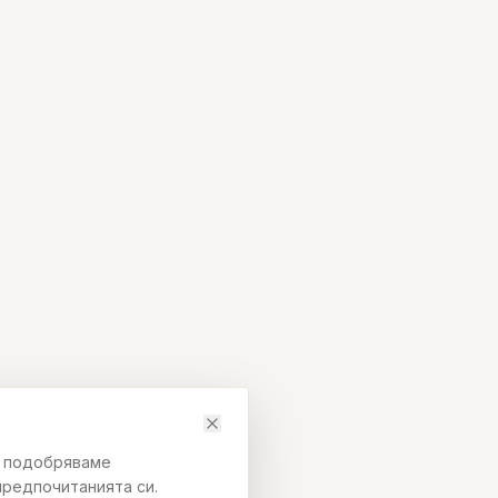
да подобряваме
предпочитанията си.