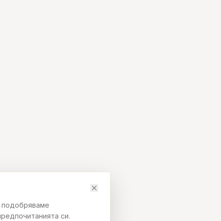
да подобряваме
предпочитанията си.