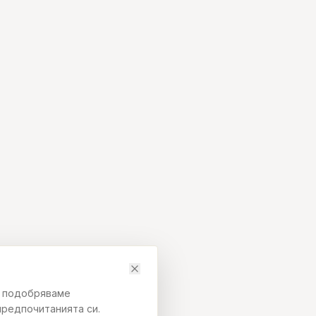
да подобряваме
предпочитанията си.