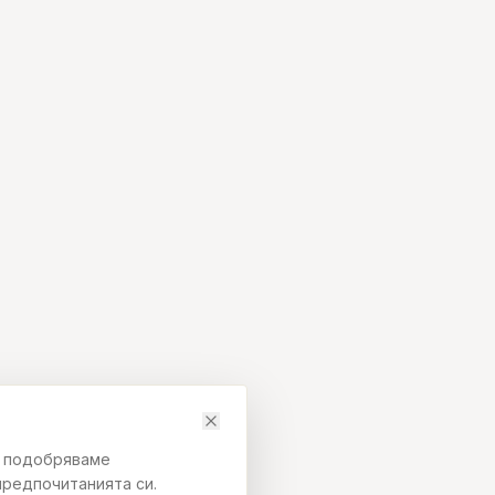
да подобряваме
предпочитанията си.