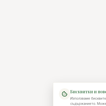
Бисквитки и пов
Използваме бисквитк
съдържанието. Можеш