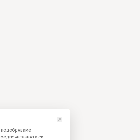
да подобряваме
предпочитанията си.