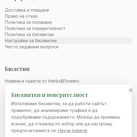
Доставка и плащане
Право на отказ
Политика за ползване
Политика за поверителност
Политика за бисквитки
Настройки за бисквитки
Често задавани въпроси
Бюлетин
Новини и съвети от Herbs&Flowers
Бисквитки и поверителност
Абонирай се
Използваме бисквитки, за да работи сайтът
hello@herbsandflowers.eu
правилно, да анализираме трафика и да
подобряваме съдържанието. Можеш да приемеш
+359884802020
всички, да откажеш по избор или да настроиш
Приселци 9131, България
предпочитанията си.
Научи повече