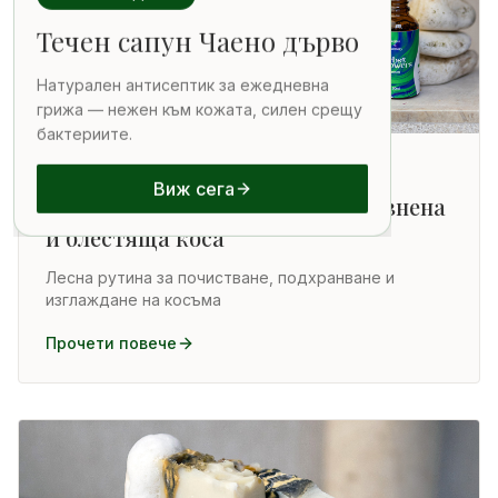
Течен сапун Чаено дърво
Натурален антисептик за ежедневна
грижа — нежен към кожата, силен срещу
бактериите.
ЗА КОСАТА
11 юни 2026 г.
Виж сега
Три стъпки към по-здрава, жизнена
и блестяща коса
Лесна рутина за почистване, подхранване и
изглаждане на косъма
Прочети повече